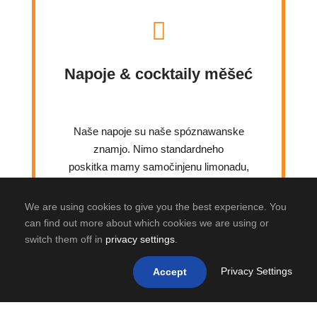
Napoje & cocktaily měšeć
Naše
napoje
su
naše
spóznawanske
znamjo.
Nimo
standardneho
poskitka
mamy
samočinjenu
limonadu,
naše
Sundowner
cocktaile
a
přeco
zaso
raz
tež
specialny napoj
w
poskitku.
Hdyž
We are using cookies to give you the best experience. You
maš
prawidłownje
chwile
a
ći
tež
raz
can find out more about which cookies we are using or
kusk
stresa
ničo
njewučini,
potom
je
to
switch them off in
privacy settings
.
snano
dokładnje
twoje
dźěło.
Privacy Settings
Accept