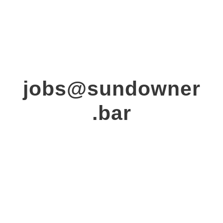
jobs@sundowner
.bar