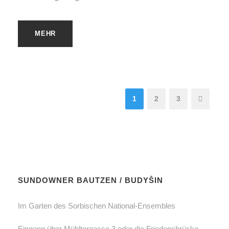
MEHR
1
2
3
SUNDOWNER BAUTZEN / BUDYŠIN
Im Garten des Sorbischen National-Ensembles
Eingang über Mühltorgasse 3 oder die Friedensbrücke