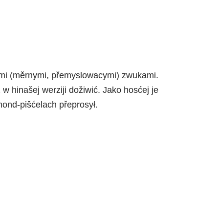
kimi (měrnymi, přemyslowacymi) zwukami.
 hinašej werziji dožiwić. Jako hosćej je
nd-pišćelach přeprosył.