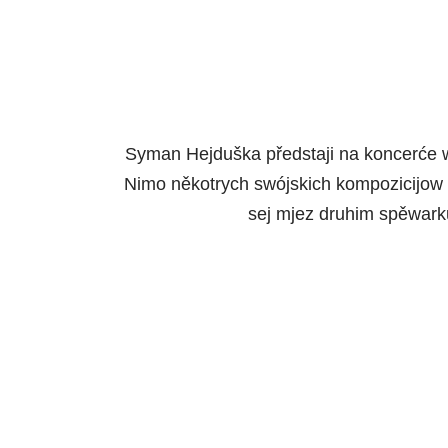
Syman Hejduška předstaji na koncerće w
Nimo někotrych swójskich kompozicijow n
sej mjez druhim spěwar