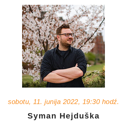
sobotu, 11. junija 2022, 19:30 hodź.
Syman Hejduška