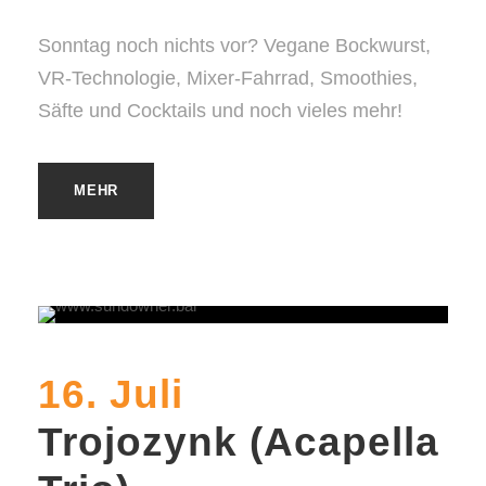
Sonntag noch nichts vor? Vegane Bockwurst,
VR-Technologie, Mixer-Fahrrad, Smoothies,
Säfte und Cocktails und noch vieles mehr!
MEHR
16. Juli
Trojozynk (Acapella