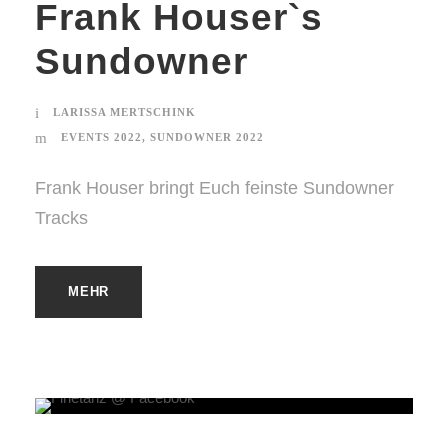
Frank Houser`s
Sundowner
LARISSA MERTSCHINK
EVENTS 2022
,
SUNDOWNER 2022
Frank Houser bringt Euch feinste Sundowner
Tracks
MEHR