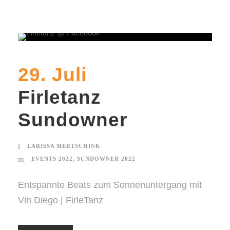
29. Juli
Firletanz
Sundowner
LARISSA MERTSCHINK
EVENTS 2022
,
SUNDOWNER 2022
Entspannte Beats zum Sonnenuntergang mit
Vin Diego | FirleTanz