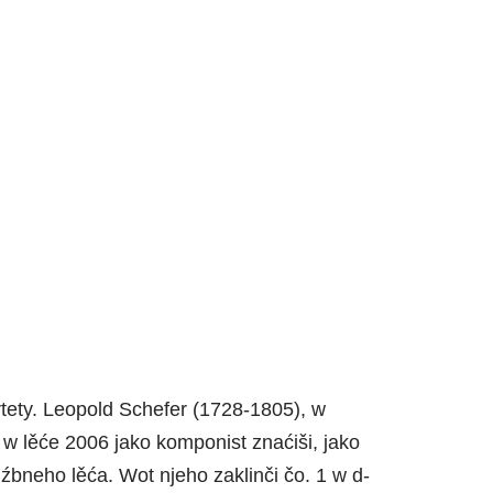
ety. Leopold Schefer (1728-1805), w
 lěće 2006 jako komponist znaćiši, jako
neho lěća. Wot njeho zaklinči čo. 1 w d-