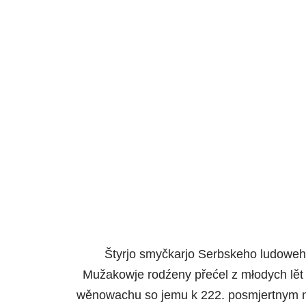
Štyrjo smyčkarjo Serbskeho ludoweh
Mužakowje rodźeny přećel z młodych lět
wěnowachu so jemu k 222. posmjertnym na