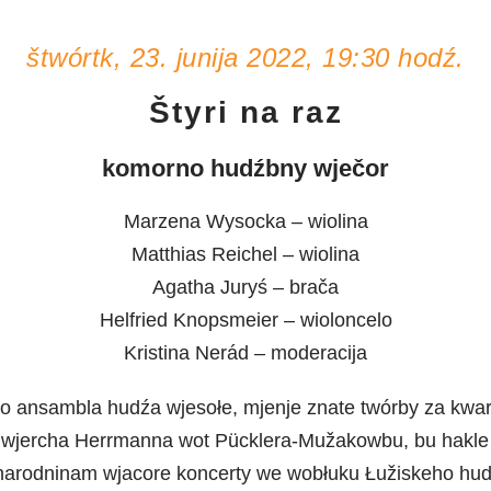
štwórtk, 23. junija 2022, 19:30 hodź.
Štyri na raz
komorno hudźbny wječor
Marzena Wysocka – wiolina
Matthias Reichel – wiolina
Agatha Juryś – brača
Helfried Knopsmeier – wioloncelo
Kristina Nerád – moderacija
o ansambla hudźa wjesołe, mjenje znate twórby za kwart
 wjercha Herrmanna wot Pücklera-Mužakowbu, bu hakle w
rodninam wjacore koncerty we wobłuku Łužiskeho hudźb