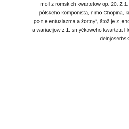
moll z romskich kwartetow op. 20. Z 
pólskeho komponista, nimo Chopina, kiž
połnje entuziazma a žortny”, štož je z j
a wariacijow z 1. smyčkoweho kwarteta H
delnjoserbsk