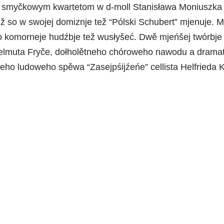
1. smyčkowym kwartetom w d-moll Stanisława Moniuszka
 so w swojej domiznje tež “Pólski Schubert” mjenuje. M
eho komorneje hudźbje tež wusłyšeć. Dwě mjeńšej twórbje
elmuta Fryče, dołholětneho chóroweho nawodu a dramat
eho ludoweho spěwa “Zasejpśijźeńe” cellista Helfrieda