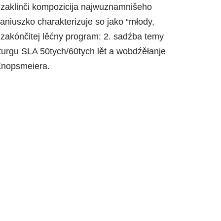
 zaklinči kompozicija najwuznamnišeho
aniuszko charakterizuje so jako “młody,
 zakónčitej lěćny program: 2. sadźba temy
urgu SLA 50tych/60tych lět a wobdźěłanje
 Knopsmeiera.