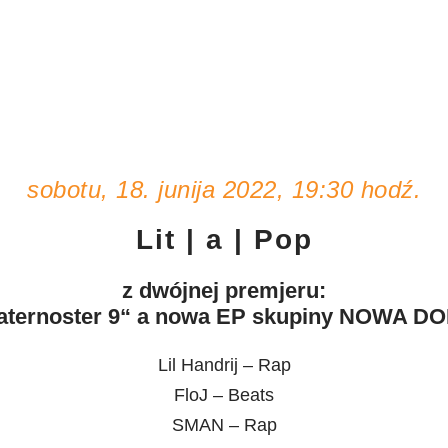
sobotu, 18. junija 2022, 19:30 hodź.
Lit | a | Pop
z dwójnej premjeru:
aternoster 9“ a nowa EP skupiny NOWA D
Lil Handrij – Rap
FloJ – Beats
SMAN – Rap