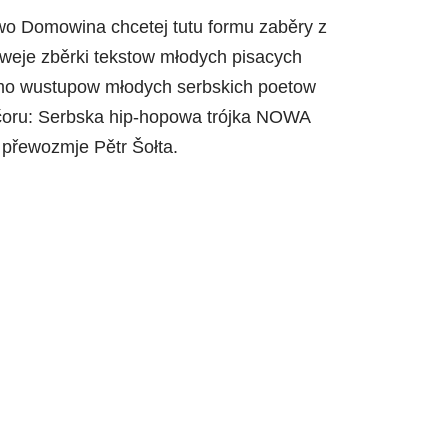
o Domowina chcetej tutu formu zaběry z
noweje zběrki tekstow młodych pisacych
 Nimo wustupow młodych serbskich poetow
ečoru: Serbska hip-hopowa trójka NOWA
 přewozmje Pětr Šołta.