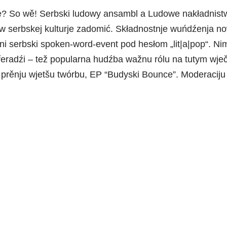
e? So wě! Serbski ludowy ansambl a Ludowe nakładnistw
ju w serbskej kulturje zadomić. Składnostnje wuńdźenja 
rěni serbski spoken-word-event pod hesłom „lit|a|pop“.
přeradźi – tež popularna hudźba wažnu rólu na tutym wj
prěnju wjetšu twórbu, EP “Budyski Bounce”. Moderaciju