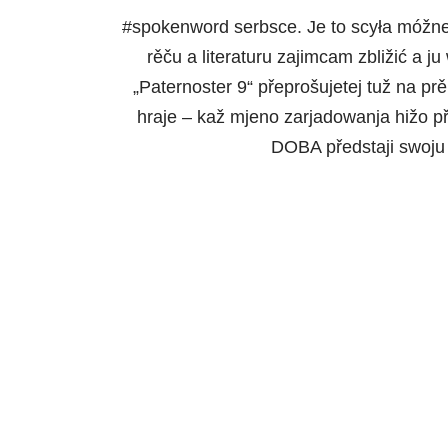
#spokenword serbsce. Je to scyła móžn
rěču a literaturu zajimcam zbližić a 
„Paternoster 9“ přeprošujetej tuž na p
hraje – kaž mjeno zarjadowanja hižo 
DOBA předstaji swoju 